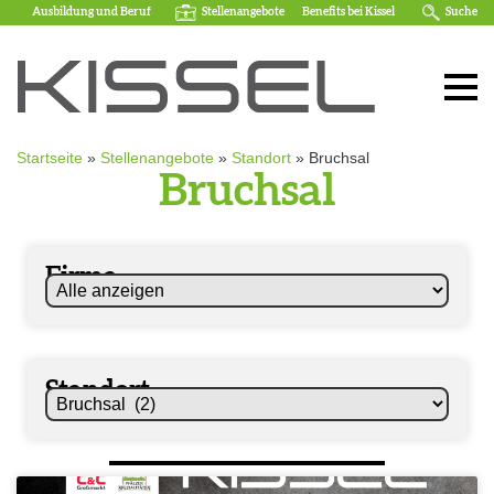
Ausbildung und Beruf
Stellenangebote
Benefits bei Kissel
Suche
Startseite
»
Stellenangebote
»
Standort
»
Bruchsal
Bruchsal
Firma
Standort