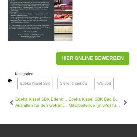
HIER ONLINE BEWERBEN
Kategorien:
Edeka Kissel SBK
,
Stellenangebote
,
Walldorf
Edeka Kissel SBK Edenkoben –
Edeka Kissel SBK Bad Bergzabern-
Aushilfen für den Getränkeshop (m/w/d)
Mitarbeitende (m/w/d) für den Bereich Kasse/Markt