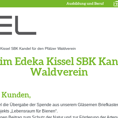
Ausbildung und Beruf
issel SBK Kandel für den Pfälzer Waldverein
m Edeka Kissel SBK Kand
Waldverein
e Kunden,
l die Übergabe der Spende aus unserem Gläsernen Briefkaste
jekts „Lebensraum für Bienen“.
nen Beitrag zum Schutz der Natur und zur Förderung der Artenvie