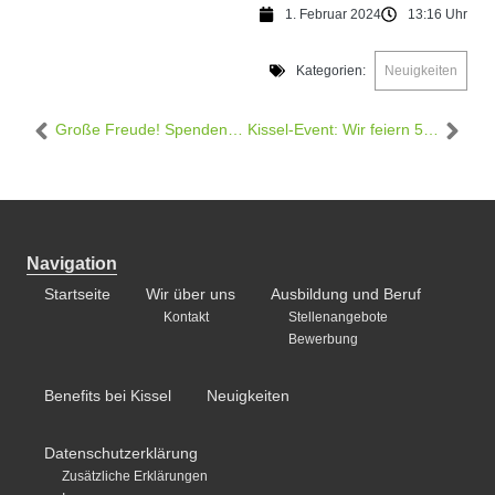
1. Februar 2024
13:16 Uhr
Kategorien:
Neuigkeiten
Große Freude! Spendenübergabe durch das Team des Edeka Kissel in Godramstein.
Kissel-Event: Wir feiern 50 Jahre Edeka Kissel SBK in Dahn!
Navigation
Startseite
Wir über uns
Ausbildung und Beruf
Kontakt
Stellenangebote
Bewerbung
Benefits bei Kissel
Neuigkeiten
Datenschutzerklärung
Zusätzliche Erklärungen