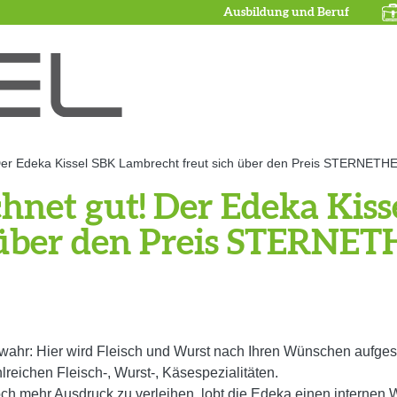
Ausbildung und Beruf
 Der Edeka Kissel SBK Lambrecht freut sich über den Preis STERNETH
chnet gut! Der Edeka Kis
 über den Preis STERNE
r: Hier wird Fleisch und Wurst nach Ihren Wünschen aufgeschn
reichen Fleisch-, Wurst-, Käsespezialitäten.
h mehr Ausdruck zu verleihen, lobt die Edeka einen internen 